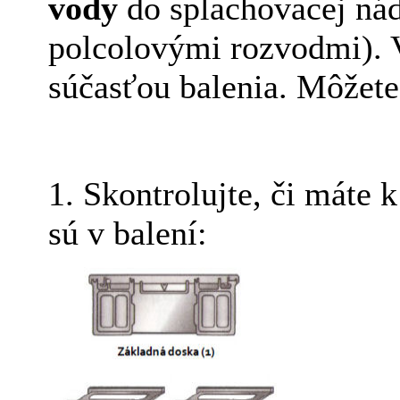
vody
do splachovacej nád
polcolovými rozvodmi). V
súčasťou balenia. Môžete
1. Skontrolujte, či máte k
sú v balení: