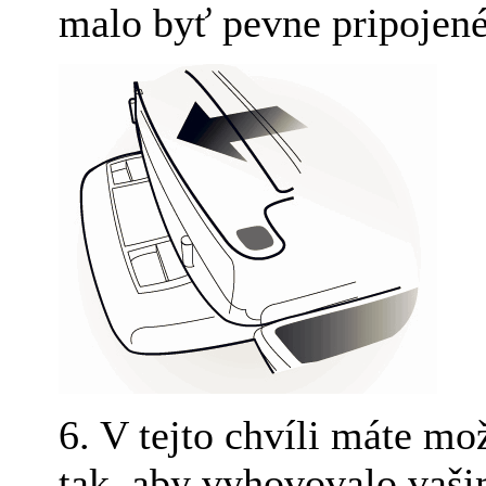
malo byť pevne pripojené
6. V tejto chvíli máte m
tak, aby vyhovovalo vaš