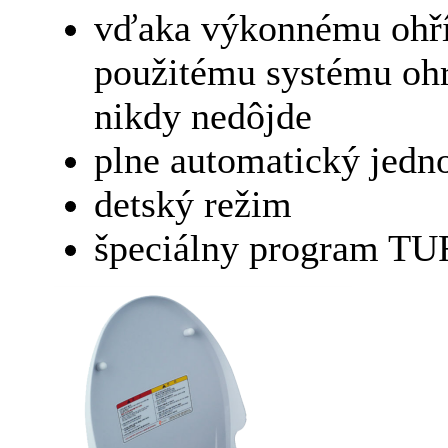
vďaka výkonnému ohřív
použitému systému ohr
nikdy nedôjde
plne automatický jedn
detský režim
špeciálny program TUR