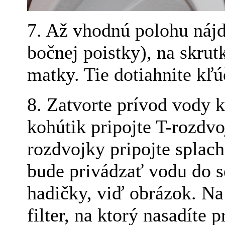
7. Až vhodnú polohu nájde
bočnej poistky), na skru
matky. Tie dotiahnite kľú
8. Zatvorte prívod vody 
kohútik pripojte T-rozdvo
rozdvojky pripojte splac
bude privádzať vodu do 
hadičky, viď obrázok. Na
filter, na ktorý nasadíte 