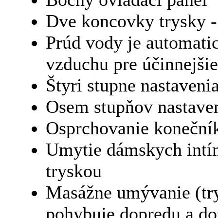
Dve koncovky trysky -
Prúd vody je automat
vzduchu pre účinnejši
Štyri stupne nastaveni
Osem stupňov nastaven
Osprchovanie koneční
Umytie dámskych intím
tryskou
Masážne umývanie (try
pohybuje dopredu a do