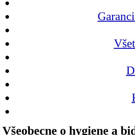
Garanci
Vše
D
Všeobecne o hygiene a bi