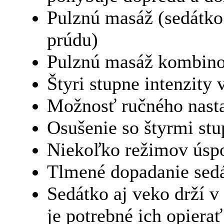
Pulznú masáž (sedátko 
prúdu)
Pulznú masáž kombin
Štyri stupne intenzity 
Možnosť ručného nasta
Osušenie so štyrmi st
Niekoľko režimov úspo
Tlmené dopadanie sedá
Sedátko aj veko drží v
je potrebné ich opierať