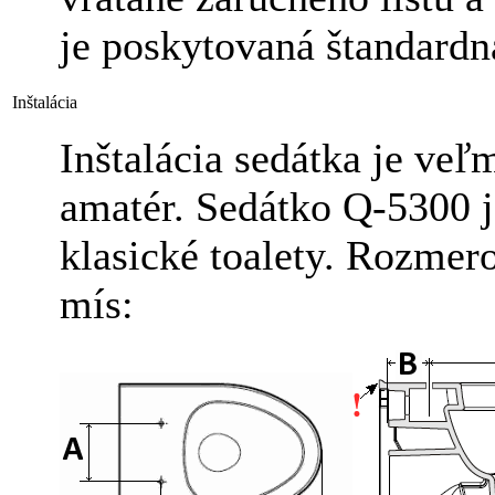
je poskytovaná štandardn
Inštalácia
Inštalácia sedátka je veľ
amatér. Sedátko Q-5300 je
klasické toalety. Rozme
mís: